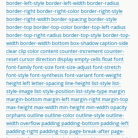
border-left-style
border-left-width
border-radius
border-right
border-right-color
border-right-style
border-right-width
border-spacing
border-style
border-top
border-top-color
border-top-left-radius
border-top-right-radius
border-top-style
border-top-
width
border-width
bottom
box-shadow
caption-side
clear
clip
color
content
counter-increment
counter-
reset
cursor
direction
display
empty-cells
float
font
font-family
font-size
font-size-adjust
font-stretch
font-style
font-synthesis
font-variant
font-weight
height
left
letter-spacing
line-height
list-style
list-
style-image
list-style-position
list-style-type
margin
margin-bottom
margin-left
margin-right
margin-top
max-height
max-width
min-height
min-width
opacity
orphans
outline
outline-color
outline-style
outline-
width
overflow
padding
padding-bottom
padding-left
padding-right
padding-top
page-break-after
page-